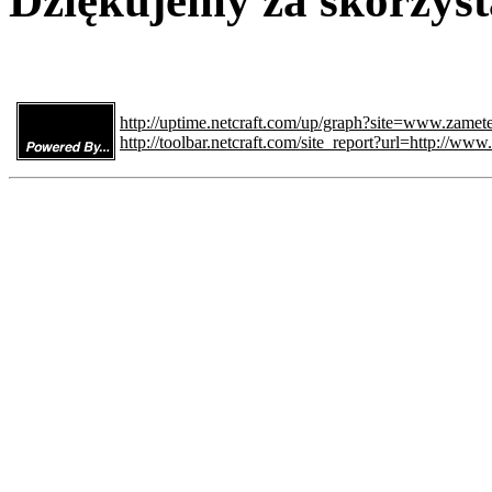
Dziękujemy za skorzyst
http://uptime.netcraft.com/up/graph?site=www.zamete
http://toolbar.netcraft.com/site_report?url=http://www